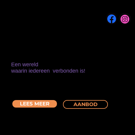
Een wereld
waarin iedereen verbonden is!
De ontmoetingsplek voor mensen uit
verschillende culturen. Zoek de verbinding met
jezelf en de ander. Ontdek elkaars wereld.
LEES MEER
AANBOD